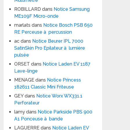
Multimètre
ROBILLARD
dans
Notice Samsung
ME109F Micro-onde
marlats
dans
Notice Bosch PSB 650
RE Perceuse à percussion
ac
dans
Notice Beurer IPL 7000
SatinSkin Pro Epilateur à lumière
pulsée
ORSET
dans
Notice Laden EV 1187
Lave-linge
MENAGE
dans
Notice Princess
182611 Classic Mini Friteuse
GEY
dans
Notice Worx WX331.1
Perforateur
lamy
dans
Notice Parkside PBS 900
A1 Ponceuse à bande
LAGUERRE
dans
Notice Laden EV