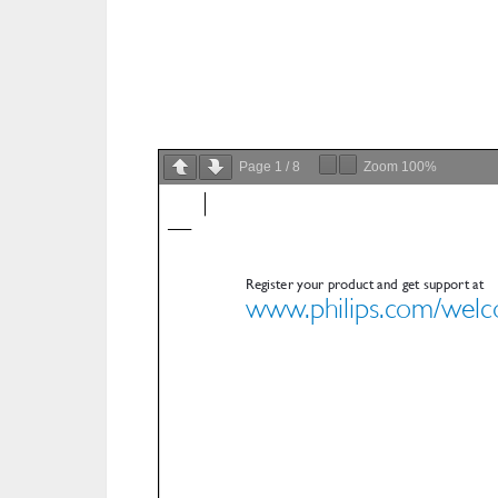
Page
1
/
8
Zoom
100%