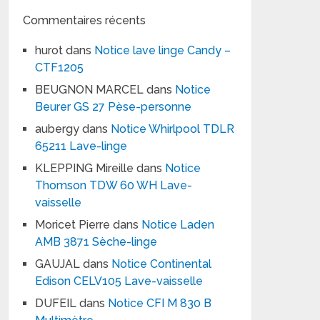
Commentaires récents
hurot
dans
Notice lave linge Candy –
CTF1205
BEUGNON MARCEL
dans
Notice
Beurer GS 27 Pèse-personne
aubergy
dans
Notice Whirlpool TDLR
65211 Lave-linge
KLEPPING Mireille
dans
Notice
Thomson TDW 60 WH Lave-
vaisselle
Moricet Pierre
dans
Notice Laden
AMB 3871 Sèche-linge
GAUJAL
dans
Notice Continental
Edison CELV105 Lave-vaisselle
DUFEIL
dans
Notice CFI M 830 B