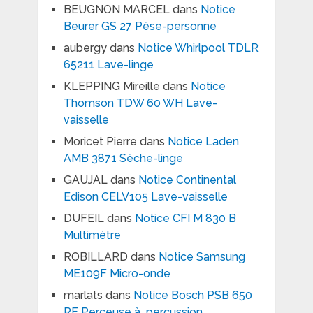
BEUGNON MARCEL
dans
Notice
Beurer GS 27 Pèse-personne
aubergy
dans
Notice Whirlpool TDLR
65211 Lave-linge
KLEPPING Mireille
dans
Notice
Thomson TDW 60 WH Lave-
vaisselle
Moricet Pierre
dans
Notice Laden
AMB 3871 Sèche-linge
GAUJAL
dans
Notice Continental
Edison CELV105 Lave-vaisselle
DUFEIL
dans
Notice CFI M 830 B
Multimètre
ROBILLARD
dans
Notice Samsung
ME109F Micro-onde
marlats
dans
Notice Bosch PSB 650
RE Perceuse à percussion