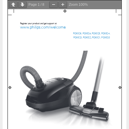
Page
1
/
8
Zoom
100%