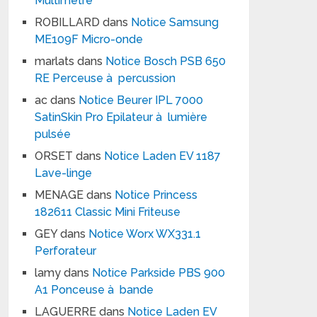
Multimètre
ROBILLARD
dans
Notice Samsung
ME109F Micro-onde
marlats
dans
Notice Bosch PSB 650
RE Perceuse à percussion
ac
dans
Notice Beurer IPL 7000
SatinSkin Pro Epilateur à lumière
pulsée
ORSET
dans
Notice Laden EV 1187
Lave-linge
MENAGE
dans
Notice Princess
182611 Classic Mini Friteuse
GEY
dans
Notice Worx WX331.1
Perforateur
lamy
dans
Notice Parkside PBS 900
A1 Ponceuse à bande
LAGUERRE
dans
Notice Laden EV