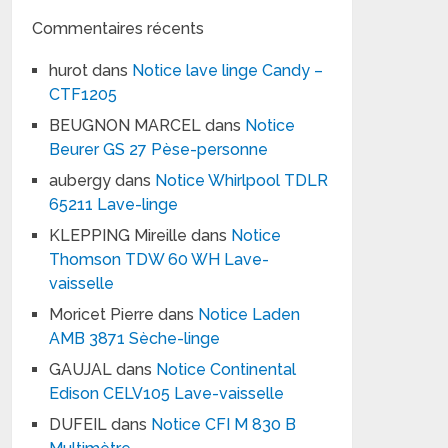
Commentaires récents
hurot
dans
Notice lave linge Candy –
CTF1205
BEUGNON MARCEL
dans
Notice
Beurer GS 27 Pèse-personne
aubergy
dans
Notice Whirlpool TDLR
65211 Lave-linge
KLEPPING Mireille
dans
Notice
Thomson TDW 60 WH Lave-
vaisselle
Moricet Pierre
dans
Notice Laden
AMB 3871 Sèche-linge
GAUJAL
dans
Notice Continental
Edison CELV105 Lave-vaisselle
DUFEIL
dans
Notice CFI M 830 B