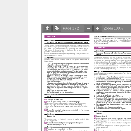
Page
1
/
2
Zoom
100%