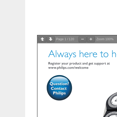
Page
1
/
120
Zoom
100%