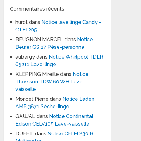
Commentaires récents
hurot
dans
Notice lave linge Candy –
CTF1205
BEUGNON MARCEL
dans
Notice
Beurer GS 27 Pèse-personne
aubergy
dans
Notice Whirlpool TDLR
65211 Lave-linge
KLEPPING Mireille
dans
Notice
Thomson TDW 60 WH Lave-
vaisselle
Moricet Pierre
dans
Notice Laden
AMB 3871 Sèche-linge
GAUJAL
dans
Notice Continental
Edison CELV105 Lave-vaisselle
DUFEIL
dans
Notice CFI M 830 B