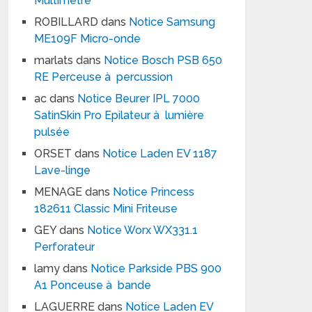
Multimètre
ROBILLARD
dans
Notice Samsung
ME109F Micro-onde
marlats
dans
Notice Bosch PSB 650
RE Perceuse à percussion
ac
dans
Notice Beurer IPL 7000
SatinSkin Pro Epilateur à lumière
pulsée
ORSET
dans
Notice Laden EV 1187
Lave-linge
MENAGE
dans
Notice Princess
182611 Classic Mini Friteuse
GEY
dans
Notice Worx WX331.1
Perforateur
lamy
dans
Notice Parkside PBS 900
A1 Ponceuse à bande
LAGUERRE
dans
Notice Laden EV