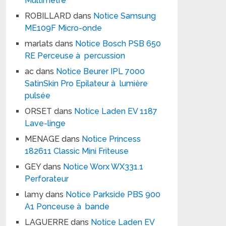
Multimètre
ROBILLARD
dans
Notice Samsung
ME109F Micro-onde
marlats
dans
Notice Bosch PSB 650
RE Perceuse à percussion
ac
dans
Notice Beurer IPL 7000
SatinSkin Pro Epilateur à lumière
pulsée
ORSET
dans
Notice Laden EV 1187
Lave-linge
MENAGE
dans
Notice Princess
182611 Classic Mini Friteuse
GEY
dans
Notice Worx WX331.1
Perforateur
lamy
dans
Notice Parkside PBS 900
A1 Ponceuse à bande
LAGUERRE
dans
Notice Laden EV