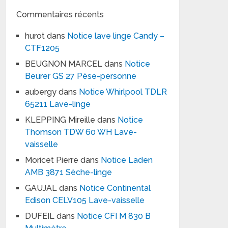
Commentaires récents
hurot
dans
Notice lave linge Candy –
CTF1205
BEUGNON MARCEL
dans
Notice
Beurer GS 27 Pèse-personne
aubergy
dans
Notice Whirlpool TDLR
65211 Lave-linge
KLEPPING Mireille
dans
Notice
Thomson TDW 60 WH Lave-
vaisselle
Moricet Pierre
dans
Notice Laden
AMB 3871 Sèche-linge
GAUJAL
dans
Notice Continental
Edison CELV105 Lave-vaisselle
DUFEIL
dans
Notice CFI M 830 B