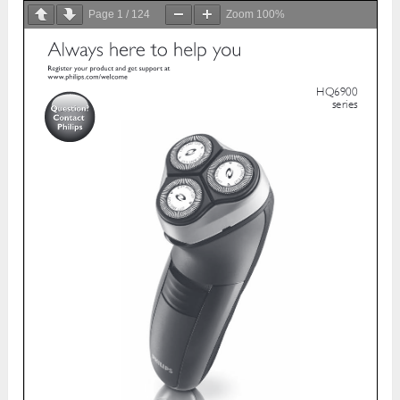
Page
1
/
124
Zoom
100%