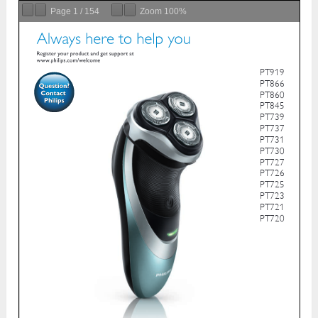
Page
1
/
154
Zoom
100%