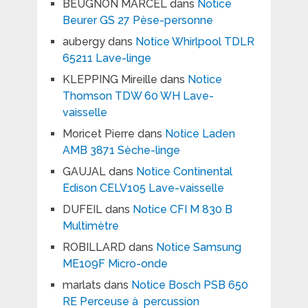
BEUGNON MARCEL
dans
Notice
Beurer GS 27 Pèse-personne
aubergy
dans
Notice Whirlpool TDLR
65211 Lave-linge
KLEPPING Mireille
dans
Notice
Thomson TDW 60 WH Lave-
vaisselle
Moricet Pierre
dans
Notice Laden
AMB 3871 Sèche-linge
GAUJAL
dans
Notice Continental
Edison CELV105 Lave-vaisselle
DUFEIL
dans
Notice CFI M 830 B
Multimètre
ROBILLARD
dans
Notice Samsung
ME109F Micro-onde
marlats
dans
Notice Bosch PSB 650
RE Perceuse à percussion