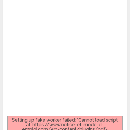
Setting up fake worker failed: "Cannot load script
at: https://www.notice-et-mode-d-
emploi.com/wp-content/plugins/pdf-