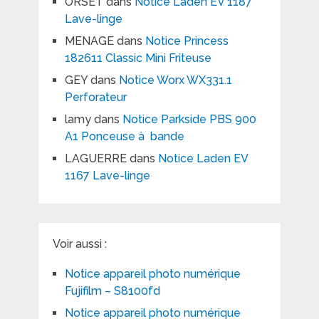
ORSET
dans
Notice Laden EV 1187
Lave-linge
MENAGE
dans
Notice Princess
182611 Classic Mini Friteuse
GEY
dans
Notice Worx WX331.1
Perforateur
lamy
dans
Notice Parkside PBS 900
A1 Ponceuse à bande
LAGUERRE
dans
Notice Laden EV
1167 Lave-linge
Voir aussi :
Notice appareil photo numérique
Fujifilm – S8100fd
Notice appareil photo numérique