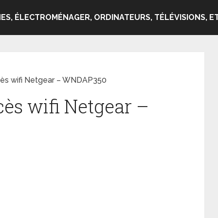
ES, ÉLECTROMÉNAGER, ORDINATEURS, TÉLÉVISIONS, ET
ccès wifi Netgear – WNDAP350
cès wifi Netgear –