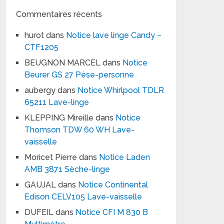
Commentaires récents
hurot
dans
Notice lave linge Candy –
CTF1205
BEUGNON MARCEL
dans
Notice
Beurer GS 27 Pèse-personne
aubergy
dans
Notice Whirlpool TDLR
65211 Lave-linge
KLEPPING Mireille
dans
Notice
Thomson TDW 60 WH Lave-
vaisselle
Moricet Pierre
dans
Notice Laden
AMB 3871 Sèche-linge
GAUJAL
dans
Notice Continental
Edison CELV105 Lave-vaisselle
DUFEIL
dans
Notice CFI M 830 B