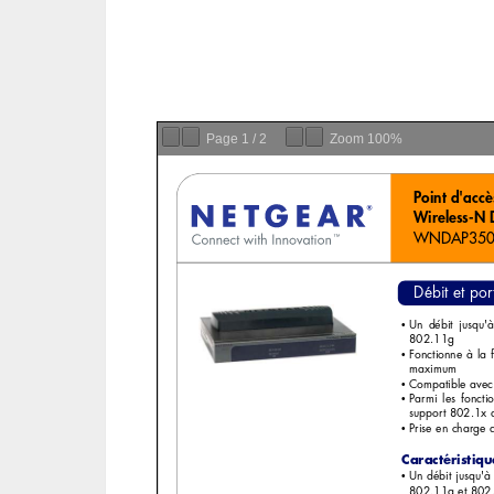
Page
1
/
2
Zoom
100%