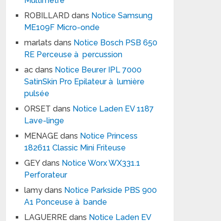
Multimètre
ROBILLARD
dans
Notice Samsung
ME109F Micro-onde
marlats
dans
Notice Bosch PSB 650
RE Perceuse à percussion
ac
dans
Notice Beurer IPL 7000
SatinSkin Pro Epilateur à lumière
pulsée
ORSET
dans
Notice Laden EV 1187
Lave-linge
MENAGE
dans
Notice Princess
182611 Classic Mini Friteuse
GEY
dans
Notice Worx WX331.1
Perforateur
lamy
dans
Notice Parkside PBS 900
A1 Ponceuse à bande
LAGUERRE
dans
Notice Laden EV