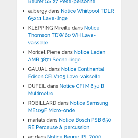
Beurer GS 27 Pèse-personne
aubergy
dans
Notice Whirlpool TDLR
65211 Lave-linge
KLEPPING Mireille
dans
Notice
Thomson TDW 60 WH Lave-
vaisselle
Moricet Pierre
dans
Notice Laden
AMB 3871 Sèche-linge
GAUJAL
dans
Notice Continental
Edison CELV105 Lave-vaisselle
DUFEIL
dans
Notice CFI M 830 B
Multimètre
ROBILLARD
dans
Notice Samsung
ME109F Micro-onde
marlats
dans
Notice Bosch PSB 650
RE Perceuse à percussion
ac
dans
Notice Beurer IPL 7000