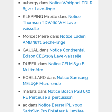
aubergy
dans
Notice Whirlpool TDLR
65211 Lave-linge
KLEPPING Mireille
dans
Notice
Thomson TDW 60 WH Lave-
vaisselle
Moricet Pierre
dans
Notice Laden
AMB 3871 Sèche-linge
GAUJAL
dans
Notice Continental
Edison CELV105 Lave-vaisselle
DUFEIL
dans
Notice CFI M 830 B
Multimètre
ROBILLARD
dans
Notice Samsung
ME109F Micro-onde
marlats
dans
Notice Bosch PSB 650
RE Perceuse à percussion
ac
dans
Notice Beurer IPL 7000
SatinSkin Pro Epilateur à lumière