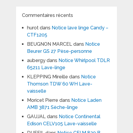
Commentaires récents
hurot
dans
Notice lave linge Candy –
CTF1205
BEUGNON MARCEL
dans
Notice
Beurer GS 27 Pèse-personne
aubergy
dans
Notice Whirlpool TDLR
65211 Lave-linge
KLEPPING Mireille
dans
Notice
Thomson TDW 60 WH Lave-
vaisselle
Moricet Pierre
dans
Notice Laden
AMB 3871 Sèche-linge
GAUJAL
dans
Notice Continental
Edison CELV105 Lave-vaisselle
DUFEIL
dans
Notice CFI M 830 B