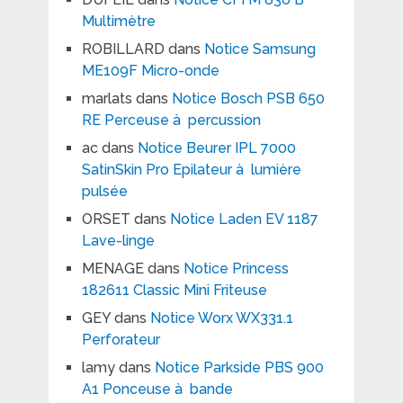
Multimètre
ROBILLARD
dans
Notice Samsung
ME109F Micro-onde
marlats
dans
Notice Bosch PSB 650
RE Perceuse à percussion
ac
dans
Notice Beurer IPL 7000
SatinSkin Pro Epilateur à lumière
pulsée
ORSET
dans
Notice Laden EV 1187
Lave-linge
MENAGE
dans
Notice Princess
182611 Classic Mini Friteuse
GEY
dans
Notice Worx WX331.1
Perforateur
lamy
dans
Notice Parkside PBS 900
A1 Ponceuse à bande