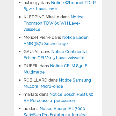
aubergy
dans
Notice Whirlpool TDLR
65211 Lave-linge
KLEPPING Mireille
dans
Notice
Thomson TDW 60 WH Lave-
vaisselle
Moricet Pierre
dans
Notice Laden
AMB 3871 Sèche-linge
GAUJAL
dans
Notice Continental
Edison CELV105 Lave-vaisselle
DUFEIL
dans
Notice CFI M 830 B
Multimètre
ROBILLARD
dans
Notice Samsung
ME109F Micro-onde
marlats
dans
Notice Bosch PSB 650
RE Perceuse à percussion
ac
dans
Notice Beurer IPL 7000
SatinSkin Pro Epilateur à lumière