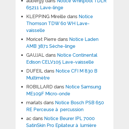
aubergy
dans
Notice Whirlpool TDLR
65211 Lave-linge
KLEPPING Mireille
dans
Notice
Thomson TDW 60 WH Lave-
vaisselle
Moricet Pierre
dans
Notice Laden
AMB 3871 Sèche-linge
GAUJAL
dans
Notice Continental
Edison CELV105 Lave-vaisselle
DUFEIL
dans
Notice CFI M 830 B
Multimètre
ROBILLARD
dans
Notice Samsung
ME109F Micro-onde
marlats
dans
Notice Bosch PSB 650
RE Perceuse à percussion
ac
dans
Notice Beurer IPL 7000
SatinSkin Pro Epilateur à lumière