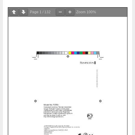
Page
1
/
132
Zoom
100%