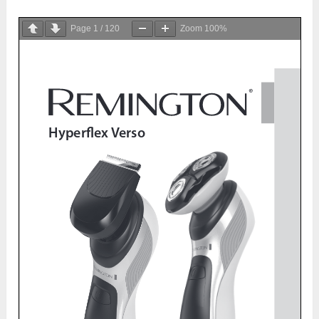
Page
1
/
120
Zoom
100%