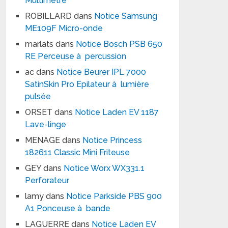
Multimètre
ROBILLARD
dans
Notice Samsung
ME109F Micro-onde
marlats
dans
Notice Bosch PSB 650
RE Perceuse à percussion
ac
dans
Notice Beurer IPL 7000
SatinSkin Pro Epilateur à lumière
pulsée
ORSET
dans
Notice Laden EV 1187
Lave-linge
MENAGE
dans
Notice Princess
182611 Classic Mini Friteuse
GEY
dans
Notice Worx WX331.1
Perforateur
lamy
dans
Notice Parkside PBS 900
A1 Ponceuse à bande
LAGUERRE
dans
Notice Laden EV