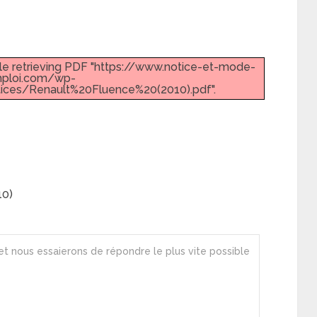
le retrieving PDF "https://www.notice-et-mode-
ploi.com/wp-
ices/Renault%20Fluence%20(2010).pdf".
10)