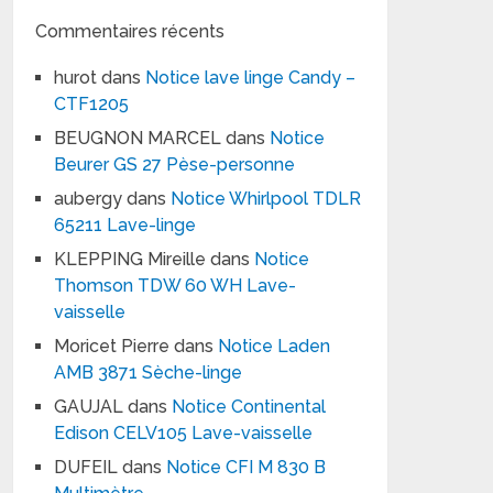
Commentaires récents
hurot
dans
Notice lave linge Candy –
CTF1205
BEUGNON MARCEL
dans
Notice
Beurer GS 27 Pèse-personne
aubergy
dans
Notice Whirlpool TDLR
65211 Lave-linge
KLEPPING Mireille
dans
Notice
Thomson TDW 60 WH Lave-
vaisselle
Moricet Pierre
dans
Notice Laden
AMB 3871 Sèche-linge
GAUJAL
dans
Notice Continental
Edison CELV105 Lave-vaisselle
DUFEIL
dans
Notice CFI M 830 B