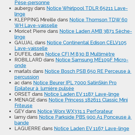
Pèse-personne
aubergy
dans
Notice Whirlpool TDLR 65211 Lave-
linge
KLEPPING Mireille
dans
Notice Thomson TDW 60
WH Lave-vaisselle
Moricet Pierre
dans
Notice Laden AMB 3871 Sèche-
linge
GAUJAL
dans
Notice Continental Edison CELV105
Lave-vaisselle
DUFEIL
dans
Notice CFI M 830 B Multimètre
ROBILLARD
dans
Notice Samsung ME109F Micro-
onde
marlats
dans
Notice Bosch PSB 650 RE Perceuse à
percussion
ac
dans
Notice Beurer IPL 7000 SatinSkin Pro
Epilateur à lumière pulsée
ORSET
dans
Notice Laden EV 1187 Lave-linge
MENAGE
dans
Notice Princess 182611 Classic Mini
Friteuse
GEY
dans
Notice Worx WX331.1 Perforateur
lamy
dans
Notice Parkside PBS 900 A1 Ponceuse à
bande
LAGUERRE
dans
Notice Laden EV 1167 Lave-linge