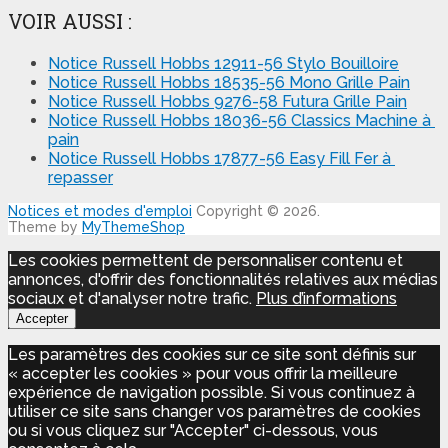
VOIR AUSSI :
Notice Russell Hobbs 12911-56 Stylo Bouilloire
Notice Russell Hobbs 18535-56 Mono Grille Pain
Notice Russell Hobbs 9276-58 Futura Grille Pain
Notice Russell Hobbs 18036-56 Classics Machine à
pain
Notice Russell Hobbs 17877-56 Easy Fill Fer à
repasser
Notices et modes d'emploi
Copyright © 2026.
Theme by
MyThemeShop
Les cookies permettent de personnaliser contenu et
annonces, d'offrir des fonctionnalités relatives aux médias
sociaux et d'analyser notre trafic.
Plus d’informations
Accepter
Les paramètres des cookies sur ce site sont définis sur
« accepter les cookies » pour vous offrir la meilleure
expérience de navigation possible. Si vous continuez à
utiliser ce site sans changer vos paramètres de cookies
ou si vous cliquez sur "Accepter" ci-dessous, vous