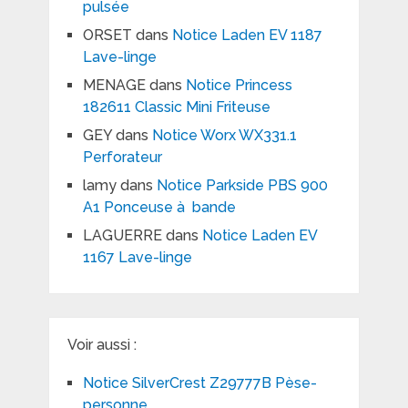
pulsée
ORSET
dans
Notice Laden EV 1187
Lave-linge
MENAGE
dans
Notice Princess
182611 Classic Mini Friteuse
GEY
dans
Notice Worx WX331.1
Perforateur
lamy
dans
Notice Parkside PBS 900
A1 Ponceuse à bande
LAGUERRE
dans
Notice Laden EV
1167 Lave-linge
Voir aussi :
Notice SilverCrest Z29777B Pèse-
personne