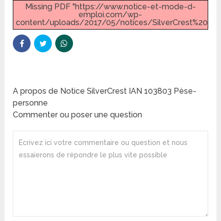
Missing PDF "https://www.notice-et-mode-d-
emploi.com/wp-
content/uploads/2017/05/notices/SilverCrest%20IA
A propos de Notice SilverCrest IAN 103803 Pèse-
personne
Commenter ou poser une question