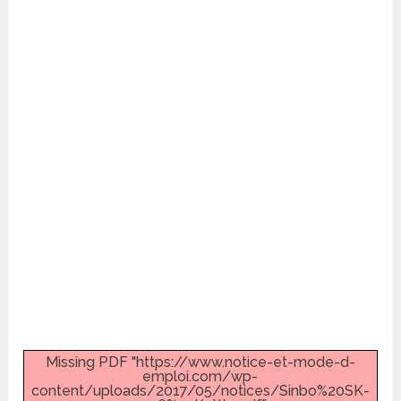
Missing PDF "https://www.notice-et-mode-d-
emploi.com/wp-
content/uploads/2017/05/notices/Sinbo%20SK-