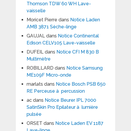
Thomson TDW 60 WH Lave-
vaisselle
Moricet Pierre
dans
Notice Laden
AMB 3871 Sèche-linge
GAUJAL
dans
Notice Continental
Edison CELV105 Lave-vaisselle
DUFEIL
dans
Notice CFI M 830 B
Multimètre
ROBILLARD
dans
Notice Samsung
ME109F Micro-onde
marlats
dans
Notice Bosch PSB 650
RE Perceuse à percussion
ac
dans
Notice Beurer IPL 7000
SatinSkin Pro Epilateur à lumière
pulsée
ORSET
dans
Notice Laden EV 1187
Lave-linge