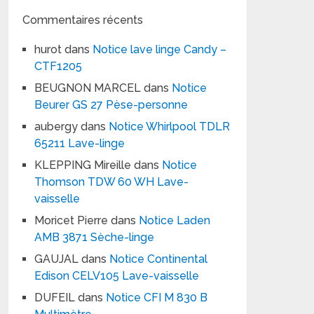
Commentaires récents
hurot
dans
Notice lave linge Candy –
CTF1205
BEUGNON MARCEL
dans
Notice
Beurer GS 27 Pèse-personne
aubergy
dans
Notice Whirlpool TDLR
65211 Lave-linge
KLEPPING Mireille
dans
Notice
Thomson TDW 60 WH Lave-
vaisselle
Moricet Pierre
dans
Notice Laden
AMB 3871 Sèche-linge
GAUJAL
dans
Notice Continental
Edison CELV105 Lave-vaisselle
DUFEIL
dans
Notice CFI M 830 B