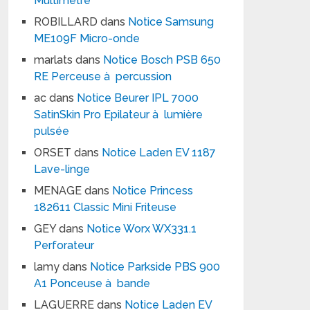
Multimètre
ROBILLARD
dans
Notice Samsung
ME109F Micro-onde
marlats
dans
Notice Bosch PSB 650
RE Perceuse à percussion
ac
dans
Notice Beurer IPL 7000
SatinSkin Pro Epilateur à lumière
pulsée
ORSET
dans
Notice Laden EV 1187
Lave-linge
MENAGE
dans
Notice Princess
182611 Classic Mini Friteuse
GEY
dans
Notice Worx WX331.1
Perforateur
lamy
dans
Notice Parkside PBS 900
A1 Ponceuse à bande
LAGUERRE
dans
Notice Laden EV