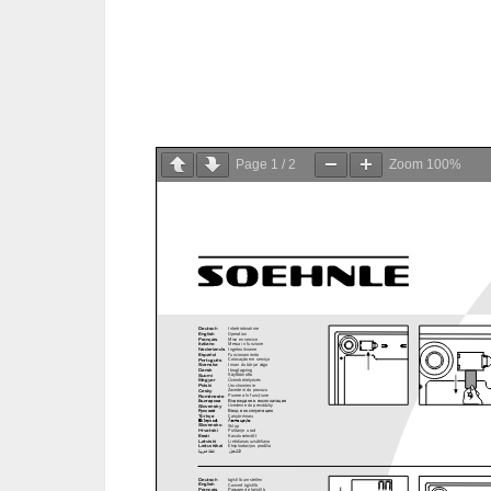
Page
1
/
2
Zoom
100%