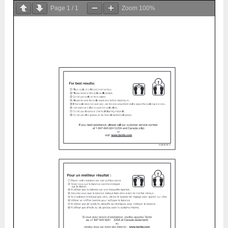
Page
1
/
1
Zoom
100%