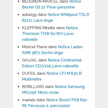
BEUGNON MARCEL
dans
Notice
Beurer GS 27 Pèse-personne
aubergy
dans
Notice Whirlpool TDLR
65211 Lave-linge
KLEPPING Mireille
dans
Notice
Thomson TDW 60 WH Lave-
vaisselle
Moricet Pierre
dans
Notice Laden
AMB 3871 Sèche-linge
GAUJAL
dans
Notice Continental
Edison CELV105 Lave-vaisselle
DUFEIL
dans
Notice CFI M 830 B
Multimètre
ROBILLARD
dans
Notice Samsung
ME109F Micro-onde
marlats
dans
Notice Bosch PSB 650
RE Perceuse à percussion