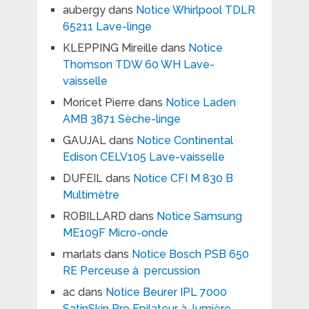
aubergy
dans
Notice Whirlpool TDLR
65211 Lave-linge
KLEPPING Mireille
dans
Notice
Thomson TDW 60 WH Lave-
vaisselle
Moricet Pierre
dans
Notice Laden
AMB 3871 Sèche-linge
GAUJAL
dans
Notice Continental
Edison CELV105 Lave-vaisselle
DUFEIL
dans
Notice CFI M 830 B
Multimètre
ROBILLARD
dans
Notice Samsung
ME109F Micro-onde
marlats
dans
Notice Bosch PSB 650
RE Perceuse à percussion
ac
dans
Notice Beurer IPL 7000
SatinSkin Pro Epilateur à lumière