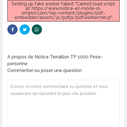
Setting up fake worker failed: "Cannot load script
at: https://www.notice-et-mode-d-
emploi.com/wp-content/plugins/pdf-
embedder/assets/js/pdfjs/pdf.worker.min.js".
A propos de Notice Terraillon TP 1000 Pèse-
personne
Commenter ou poser une question