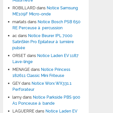
Multimètre
ROBILLARD
dans
Notice Samsung
ME109F Micro-onde
marlats
dans
Notice Bosch PSB 650
RE Perceuse à percussion
ac
dans
Notice Beurer IPL 7000
SatinSkin Pro Epilateur à lumière
pulsée
ORSET
dans
Notice Laden EV 1187
Lave-linge
MENAGE
dans
Notice Princess
182611 Classic Mini Friteuse
GEY
dans
Notice Worx WX331.1
Perforateur
lamy
dans
Notice Parkside PBS 900
A1 Ponceuse à bande
LAGUERRE
dans
Notice Laden EV