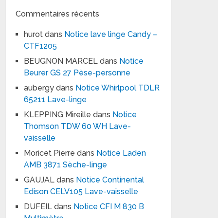
Commentaires récents
hurot
dans
Notice lave linge Candy –
CTF1205
BEUGNON MARCEL
dans
Notice
Beurer GS 27 Pèse-personne
aubergy
dans
Notice Whirlpool TDLR
65211 Lave-linge
KLEPPING Mireille
dans
Notice
Thomson TDW 60 WH Lave-
vaisselle
Moricet Pierre
dans
Notice Laden
AMB 3871 Sèche-linge
GAUJAL
dans
Notice Continental
Edison CELV105 Lave-vaisselle
DUFEIL
dans
Notice CFI M 830 B