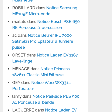
Multimètre
ROBILLARD
dans
Notice Samsung
ME109F Micro-onde
marlats
dans
Notice Bosch PSB 650
RE Perceuse à percussion
ac
dans
Notice Beurer IPL 7000
SatinSkin Pro Epilateur à lumière
pulsée
ORSET
dans
Notice Laden EV 1187
Lave-linge
MENAGE
dans
Notice Princess
182611 Classic Mini Friteuse
GEY
dans
Notice Worx WX331.1
Perforateur
lamy
dans
Notice Parkside PBS 900
A1 Ponceuse à bande
LAGUERRE
dans
Notice Laden EV