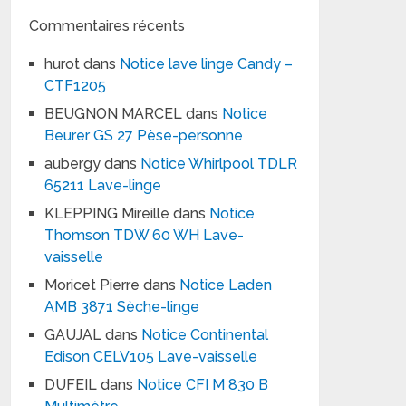
Commentaires récents
hurot
dans
Notice lave linge Candy –
CTF1205
BEUGNON MARCEL
dans
Notice
Beurer GS 27 Pèse-personne
aubergy
dans
Notice Whirlpool TDLR
65211 Lave-linge
KLEPPING Mireille
dans
Notice
Thomson TDW 60 WH Lave-
vaisselle
Moricet Pierre
dans
Notice Laden
AMB 3871 Sèche-linge
GAUJAL
dans
Notice Continental
Edison CELV105 Lave-vaisselle
DUFEIL
dans
Notice CFI M 830 B