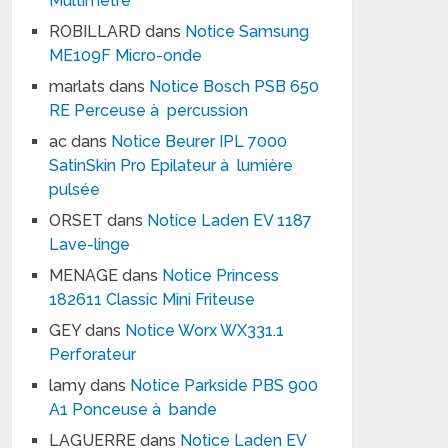
Multimètre
ROBILLARD
dans
Notice Samsung
ME109F Micro-onde
marlats
dans
Notice Bosch PSB 650
RE Perceuse à percussion
ac
dans
Notice Beurer IPL 7000
SatinSkin Pro Epilateur à lumière
pulsée
ORSET
dans
Notice Laden EV 1187
Lave-linge
MENAGE
dans
Notice Princess
182611 Classic Mini Friteuse
GEY
dans
Notice Worx WX331.1
Perforateur
lamy
dans
Notice Parkside PBS 900
A1 Ponceuse à bande
LAGUERRE
dans
Notice Laden EV