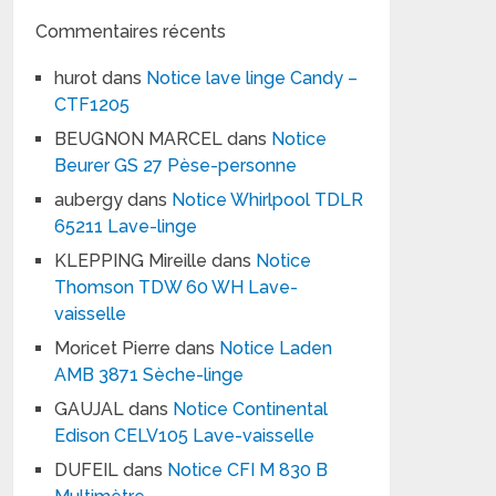
Commentaires récents
hurot
dans
Notice lave linge Candy –
CTF1205
BEUGNON MARCEL
dans
Notice
Beurer GS 27 Pèse-personne
aubergy
dans
Notice Whirlpool TDLR
65211 Lave-linge
KLEPPING Mireille
dans
Notice
Thomson TDW 60 WH Lave-
vaisselle
Moricet Pierre
dans
Notice Laden
AMB 3871 Sèche-linge
GAUJAL
dans
Notice Continental
Edison CELV105 Lave-vaisselle
DUFEIL
dans
Notice CFI M 830 B