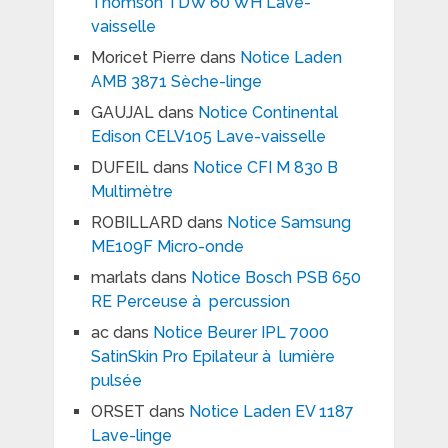
Thomson TDW 60 WH Lave-
vaisselle
Moricet Pierre
dans
Notice Laden
AMB 3871 Sèche-linge
GAUJAL
dans
Notice Continental
Edison CELV105 Lave-vaisselle
DUFEIL
dans
Notice CFI M 830 B
Multimètre
ROBILLARD
dans
Notice Samsung
ME109F Micro-onde
marlats
dans
Notice Bosch PSB 650
RE Perceuse à percussion
ac
dans
Notice Beurer IPL 7000
SatinSkin Pro Epilateur à lumière
pulsée
ORSET
dans
Notice Laden EV 1187
Lave-linge