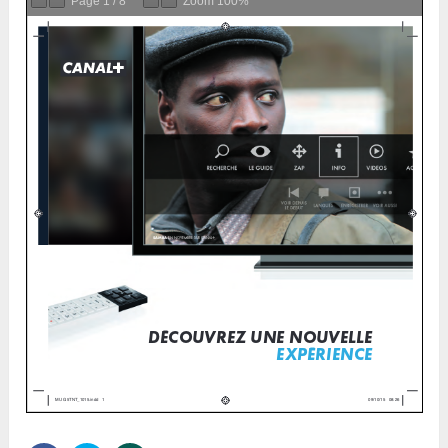
Page
1
/
8
Zoom
100%