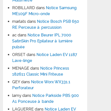
Multimètre
ROBILLARD
dans
Notice Samsung
ME109F Micro-onde
marlats
dans
Notice Bosch PSB 650
RE Perceuse à percussion
ac
dans
Notice Beurer IPL 7000
SatinSkin Pro Epilateur à lumière
pulsée
ORSET
dans
Notice Laden EV 1187
Lave-linge
MENAGE
dans
Notice Princess
182611 Classic Mini Friteuse
GEY
dans
Notice Worx WX331.1
Perforateur
lamy
dans
Notice Parkside PBS 900
A1 Ponceuse à bande
LAGUERRE
dans
Notice Laden EV