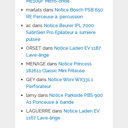
ME109F Micro-onde
marlats
dans
Notice Bosch PSB 650
RE Perceuse à percussion
ac
dans
Notice Beurer IPL 7000
SatinSkin Pro Epilateur à lumière
pulsée
ORSET
dans
Notice Laden EV 1187
Lave-linge
MENAGE
dans
Notice Princess
182611 Classic Mini Friteuse
GEY
dans
Notice Worx WX331.1
Perforateur
lamy
dans
Notice Parkside PBS 900
A1 Ponceuse à bande
LAGUERRE
dans
Notice Laden EV
1167 Lave-linge