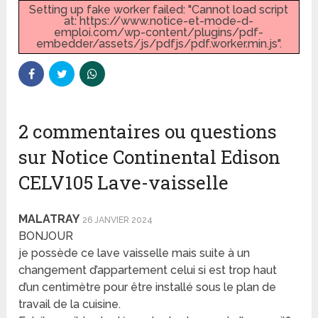
Setting up fake worker failed: "Cannot load script
at: https://www.notice-et-mode-d-
emploi.com/wp-content/plugins/pdf-
embedder/assets/js/pdfjs/pdf.worker.min.js".
2 commentaires ou questions
sur Notice Continental Edison
CELV105 Lave-vaisselle
MALATRAY
26 JANVIER 2024
BONJOUR
je possède ce lave vaisselle mais suite à un
changement d’appartement celui si est trop haut
d’un centimètre pour être installé sous le plan de
travail de la cuisine.