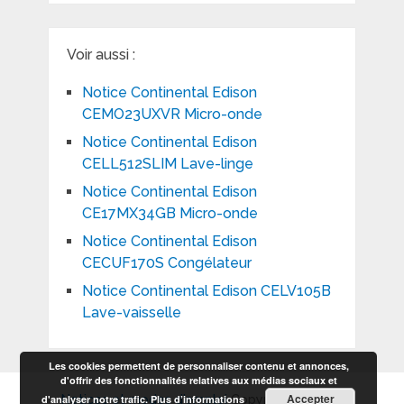
Voir aussi :
Notice Continental Edison
CEMO23UXVR Micro-onde
Notice Continental Edison
CELL512SLIM Lave-linge
Notice Continental Edison
CE17MX34GB Micro-onde
Notice Continental Edison
CECUF170S Congélateur
Notice Continental Edison CELV105B
Lave-vaisselle
Les cookies permettent de personnaliser contenu et annonces,
d'offrir des fonctionnalités relatives aux médias sociaux et
Accepter
d'analyser notre trafic.
Plus d’informations
Notices et modes d'emploi
Copyright © 2026.