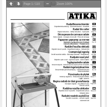
Page
1
/
110
Zoom
100%