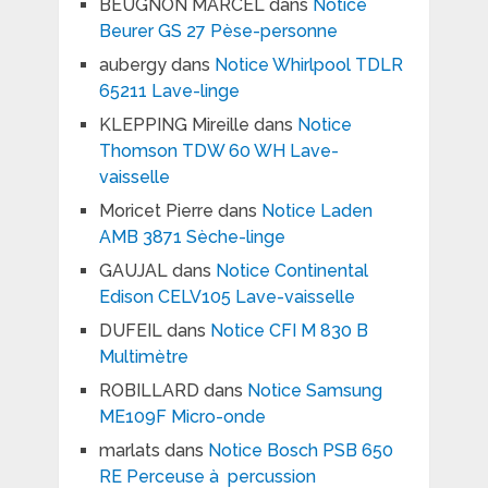
BEUGNON MARCEL
dans
Notice
Beurer GS 27 Pèse-personne
aubergy
dans
Notice Whirlpool TDLR
65211 Lave-linge
KLEPPING Mireille
dans
Notice
Thomson TDW 60 WH Lave-
vaisselle
Moricet Pierre
dans
Notice Laden
AMB 3871 Sèche-linge
GAUJAL
dans
Notice Continental
Edison CELV105 Lave-vaisselle
DUFEIL
dans
Notice CFI M 830 B
Multimètre
ROBILLARD
dans
Notice Samsung
ME109F Micro-onde
marlats
dans
Notice Bosch PSB 650
RE Perceuse à percussion