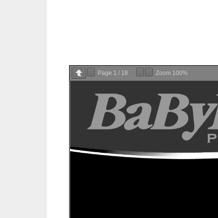
Page
1
/
18
Zoom
100%