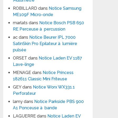
Multimètre
ROBILLARD
dans
Notice Samsung
ME109F Micro-onde
marlats
dans
Notice Bosch PSB 650
RE Perceuse à percussion
ac
dans
Notice Beurer IPL 7000
SatinSkin Pro Epilateur à lumière
pulsée
ORSET
dans
Notice Laden EV 1187
Lave-linge
MENAGE
dans
Notice Princess
182611 Classic Mini Friteuse
GEY
dans
Notice Worx WX331.1
Perforateur
lamy
dans
Notice Parkside PBS 900
A1 Ponceuse à bande
LAGUERRE
dans
Notice Laden EV