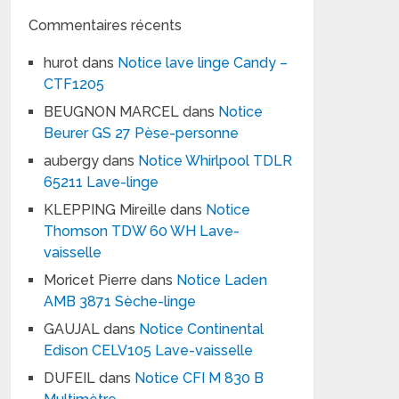
Commentaires récents
hurot
dans
Notice lave linge Candy –
CTF1205
BEUGNON MARCEL
dans
Notice
Beurer GS 27 Pèse-personne
aubergy
dans
Notice Whirlpool TDLR
65211 Lave-linge
KLEPPING Mireille
dans
Notice
Thomson TDW 60 WH Lave-
vaisselle
Moricet Pierre
dans
Notice Laden
AMB 3871 Sèche-linge
GAUJAL
dans
Notice Continental
Edison CELV105 Lave-vaisselle
DUFEIL
dans
Notice CFI M 830 B