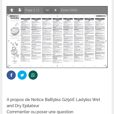
Page
1
/
2
Zoom
100%
A propos de Notice BaByliss G290E Ladyliss Wet
and Dry Epilateur
Commenter ou poser une question