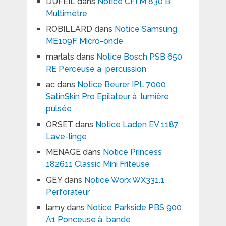
DUFEIL
dans
Notice CFI M 830 B
Multimètre
ROBILLARD
dans
Notice Samsung
ME109F Micro-onde
marlats
dans
Notice Bosch PSB 650
RE Perceuse à percussion
ac
dans
Notice Beurer IPL 7000
SatinSkin Pro Epilateur à lumière
pulsée
ORSET
dans
Notice Laden EV 1187
Lave-linge
MENAGE
dans
Notice Princess
182611 Classic Mini Friteuse
GEY
dans
Notice Worx WX331.1
Perforateur
lamy
dans
Notice Parkside PBS 900
A1 Ponceuse à bande