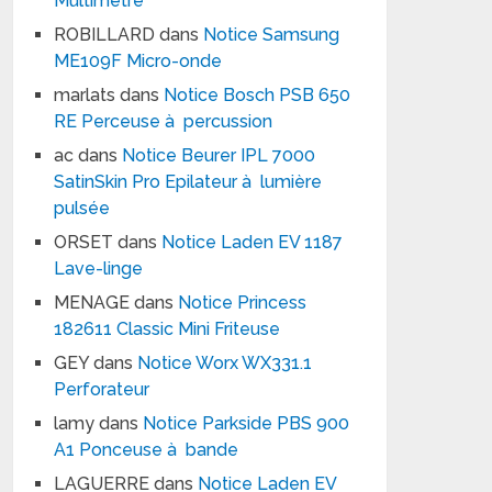
Multimètre
ROBILLARD
dans
Notice Samsung
ME109F Micro-onde
marlats
dans
Notice Bosch PSB 650
RE Perceuse à percussion
ac
dans
Notice Beurer IPL 7000
SatinSkin Pro Epilateur à lumière
pulsée
ORSET
dans
Notice Laden EV 1187
Lave-linge
MENAGE
dans
Notice Princess
182611 Classic Mini Friteuse
GEY
dans
Notice Worx WX331.1
Perforateur
lamy
dans
Notice Parkside PBS 900
A1 Ponceuse à bande
LAGUERRE
dans
Notice Laden EV