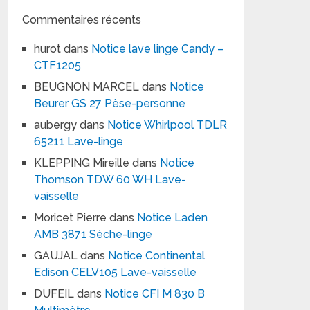
Commentaires récents
hurot
dans
Notice lave linge Candy –
CTF1205
BEUGNON MARCEL
dans
Notice
Beurer GS 27 Pèse-personne
aubergy
dans
Notice Whirlpool TDLR
65211 Lave-linge
KLEPPING Mireille
dans
Notice
Thomson TDW 60 WH Lave-
vaisselle
Moricet Pierre
dans
Notice Laden
AMB 3871 Sèche-linge
GAUJAL
dans
Notice Continental
Edison CELV105 Lave-vaisselle
DUFEIL
dans
Notice CFI M 830 B