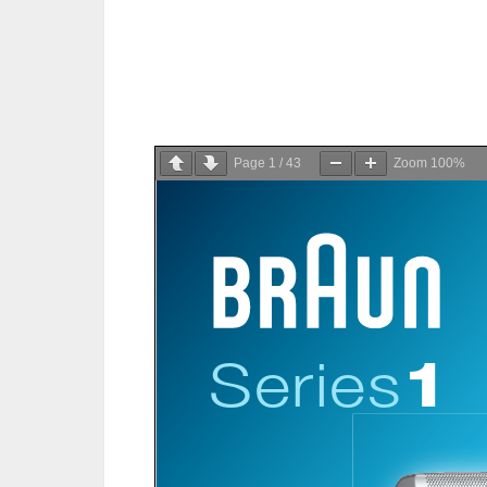
Page
1
/
43
Zoom
100%