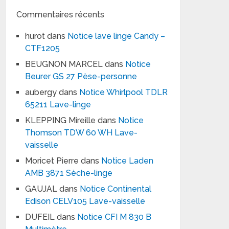
Commentaires récents
hurot
dans
Notice lave linge Candy –
CTF1205
BEUGNON MARCEL
dans
Notice
Beurer GS 27 Pèse-personne
aubergy
dans
Notice Whirlpool TDLR
65211 Lave-linge
KLEPPING Mireille
dans
Notice
Thomson TDW 60 WH Lave-
vaisselle
Moricet Pierre
dans
Notice Laden
AMB 3871 Sèche-linge
GAUJAL
dans
Notice Continental
Edison CELV105 Lave-vaisselle
DUFEIL
dans
Notice CFI M 830 B