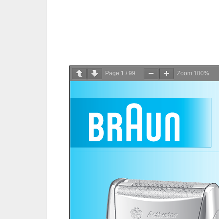
Page
1
/
99
Zoom
100%