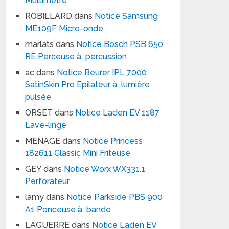
Multimètre
ROBILLARD
dans
Notice Samsung
ME109F Micro-onde
marlats
dans
Notice Bosch PSB 650
RE Perceuse à percussion
ac
dans
Notice Beurer IPL 7000
SatinSkin Pro Epilateur à lumière
pulsée
ORSET
dans
Notice Laden EV 1187
Lave-linge
MENAGE
dans
Notice Princess
182611 Classic Mini Friteuse
GEY
dans
Notice Worx WX331.1
Perforateur
lamy
dans
Notice Parkside PBS 900
A1 Ponceuse à bande
LAGUERRE
dans
Notice Laden EV