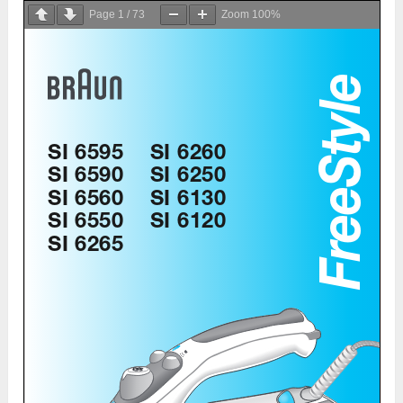
Page
1
/
73
Zoom
100%