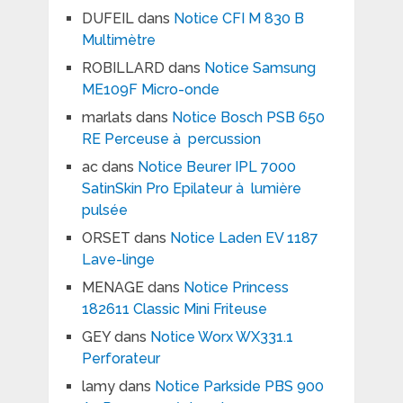
DUFEIL
dans
Notice CFI M 830 B
Multimètre
ROBILLARD
dans
Notice Samsung
ME109F Micro-onde
marlats
dans
Notice Bosch PSB 650
RE Perceuse à percussion
ac
dans
Notice Beurer IPL 7000
SatinSkin Pro Epilateur à lumière
pulsée
ORSET
dans
Notice Laden EV 1187
Lave-linge
MENAGE
dans
Notice Princess
182611 Classic Mini Friteuse
GEY
dans
Notice Worx WX331.1
Perforateur
lamy
dans
Notice Parkside PBS 900