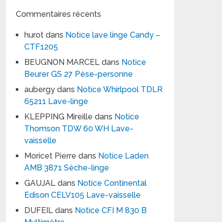
Commentaires récents
hurot
dans
Notice lave linge Candy –
CTF1205
BEUGNON MARCEL
dans
Notice
Beurer GS 27 Pèse-personne
aubergy
dans
Notice Whirlpool TDLR
65211 Lave-linge
KLEPPING Mireille
dans
Notice
Thomson TDW 60 WH Lave-
vaisselle
Moricet Pierre
dans
Notice Laden
AMB 3871 Sèche-linge
GAUJAL
dans
Notice Continental
Edison CELV105 Lave-vaisselle
DUFEIL
dans
Notice CFI M 830 B