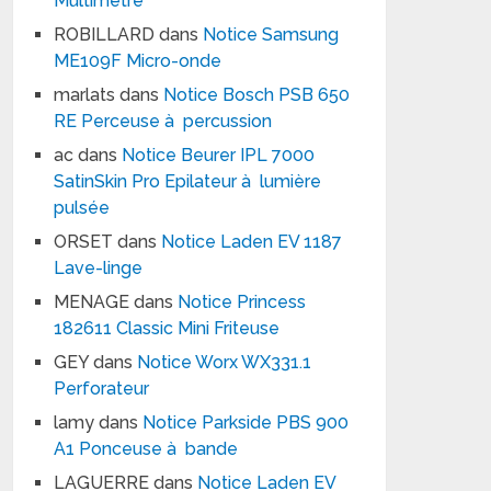
Multimètre
ROBILLARD
dans
Notice Samsung
ME109F Micro-onde
marlats
dans
Notice Bosch PSB 650
RE Perceuse à percussion
ac
dans
Notice Beurer IPL 7000
SatinSkin Pro Epilateur à lumière
pulsée
ORSET
dans
Notice Laden EV 1187
Lave-linge
MENAGE
dans
Notice Princess
182611 Classic Mini Friteuse
GEY
dans
Notice Worx WX331.1
Perforateur
lamy
dans
Notice Parkside PBS 900
A1 Ponceuse à bande
LAGUERRE
dans
Notice Laden EV