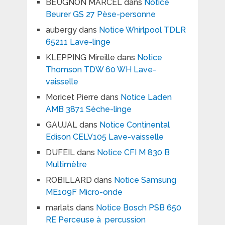
BEUGNON MARCEL
dans
Notice
Beurer GS 27 Pèse-personne
aubergy
dans
Notice Whirlpool TDLR
65211 Lave-linge
KLEPPING Mireille
dans
Notice
Thomson TDW 60 WH Lave-
vaisselle
Moricet Pierre
dans
Notice Laden
AMB 3871 Sèche-linge
GAUJAL
dans
Notice Continental
Edison CELV105 Lave-vaisselle
DUFEIL
dans
Notice CFI M 830 B
Multimètre
ROBILLARD
dans
Notice Samsung
ME109F Micro-onde
marlats
dans
Notice Bosch PSB 650
RE Perceuse à percussion