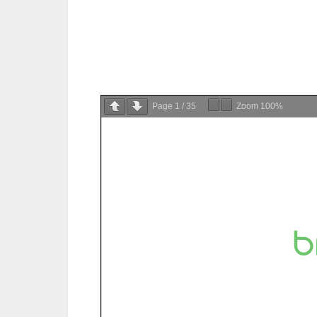
Page
1
/
35
Zoom
100%