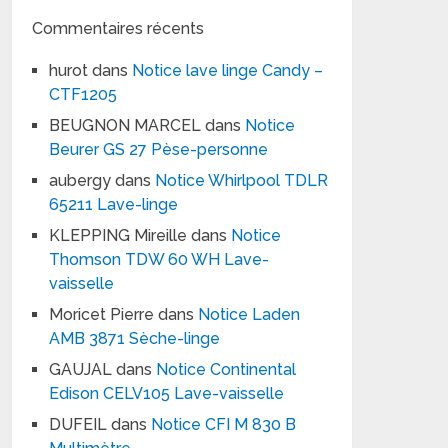
Commentaires récents
hurot
dans
Notice lave linge Candy –
CTF1205
BEUGNON MARCEL
dans
Notice
Beurer GS 27 Pèse-personne
aubergy
dans
Notice Whirlpool TDLR
65211 Lave-linge
KLEPPING Mireille
dans
Notice
Thomson TDW 60 WH Lave-
vaisselle
Moricet Pierre
dans
Notice Laden
AMB 3871 Sèche-linge
GAUJAL
dans
Notice Continental
Edison CELV105 Lave-vaisselle
DUFEIL
dans
Notice CFI M 830 B