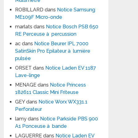
Multimètre
ROBILLARD
dans
Notice Samsung
ME109F Micro-onde
marlats
dans
Notice Bosch PSB 650
RE Perceuse à percussion
ac
dans
Notice Beurer IPL 7000
SatinSkin Pro Epilateur à lumière
pulsée
ORSET
dans
Notice Laden EV 1187
Lave-linge
MENAGE
dans
Notice Princess
182611 Classic Mini Friteuse
GEY
dans
Notice Worx WX331.1
Perforateur
lamy
dans
Notice Parkside PBS 900
A1 Ponceuse à bande
LAGUERRE
dans
Notice Laden EV