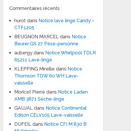
Commentaires récents
hurot
dans
Notice lave linge Candy –
CTF1205
BEUGNON MARCEL
dans
Notice
Beurer GS 27 Pèse-personne
aubergy
dans
Notice Whirlpool TDLR
65211 Lave-linge
KLEPPING Mireille
dans
Notice
Thomson TDW 60 WH Lave-
vaisselle
Moricet Pierre
dans
Notice Laden
AMB 3871 Sèche-linge
GAUJAL
dans
Notice Continental
Edison CELV105 Lave-vaisselle
DUFEIL
dans
Notice CFI M 830 B