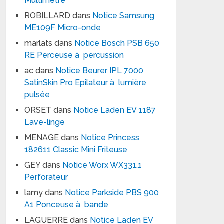
Multimètre
ROBILLARD
dans
Notice Samsung
ME109F Micro-onde
marlats
dans
Notice Bosch PSB 650
RE Perceuse à percussion
ac
dans
Notice Beurer IPL 7000
SatinSkin Pro Epilateur à lumière
pulsée
ORSET
dans
Notice Laden EV 1187
Lave-linge
MENAGE
dans
Notice Princess
182611 Classic Mini Friteuse
GEY
dans
Notice Worx WX331.1
Perforateur
lamy
dans
Notice Parkside PBS 900
A1 Ponceuse à bande
LAGUERRE
dans
Notice Laden EV