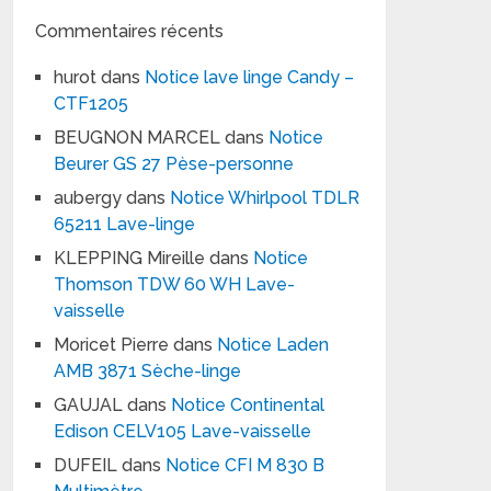
Commentaires récents
hurot
dans
Notice lave linge Candy –
CTF1205
BEUGNON MARCEL
dans
Notice
Beurer GS 27 Pèse-personne
aubergy
dans
Notice Whirlpool TDLR
65211 Lave-linge
KLEPPING Mireille
dans
Notice
Thomson TDW 60 WH Lave-
vaisselle
Moricet Pierre
dans
Notice Laden
AMB 3871 Sèche-linge
GAUJAL
dans
Notice Continental
Edison CELV105 Lave-vaisselle
DUFEIL
dans
Notice CFI M 830 B