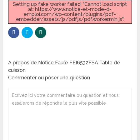
Setting up fake worker failed: "Cannot load script
at: https://www.notice-et-mode-d-
emploi.com/wp-content/plugins/pdf-
embedder/assets/js/pdfjs/pdf.worker.min.js".
A propos de Notice Faure FEI6532FSA Table de
cuisson
Commenter ou poser une question