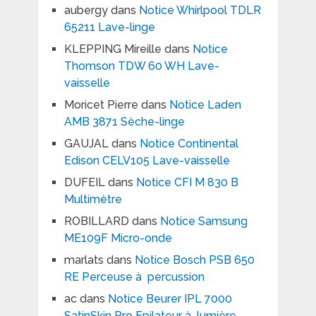
aubergy
dans
Notice Whirlpool TDLR
65211 Lave-linge
KLEPPING Mireille
dans
Notice
Thomson TDW 60 WH Lave-
vaisselle
Moricet Pierre
dans
Notice Laden
AMB 3871 Sèche-linge
GAUJAL
dans
Notice Continental
Edison CELV105 Lave-vaisselle
DUFEIL
dans
Notice CFI M 830 B
Multimètre
ROBILLARD
dans
Notice Samsung
ME109F Micro-onde
marlats
dans
Notice Bosch PSB 650
RE Perceuse à percussion
ac
dans
Notice Beurer IPL 7000
SatinSkin Pro Epilateur à lumière