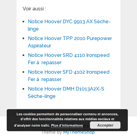
Voir aussi :
Notice Hoover DYC 9913 AX Sèche-
linge
Notice Hoover TPP 2010 Purepower
Aspirateur
Notice Hoover SRD 4110 Ironspeed
Fer à repasser
Notice Hoover SFD 4102 Ironspeed
Fer à repasser
Notice Hoover DMH D1013A2X-S
Sèche-linge
Les cookies permettent de personnaliser contenu et annonces,
d'offrir des fonctionnalités relatives aux médias sociaux et
Accepter
d'analyser notre trafic.
Plus d’informations
Notices et modes d'emploi
Copyright © 2026.
Theme by
MyThemeShop