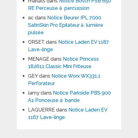
marlats
dans
Notice Bosch PSB 650
RE Perceuse à percussion
ac
dans
Notice Beurer IPL 7000
SatinSkin Pro Epilateur à lumière
pulsée
ORSET
dans
Notice Laden EV 1187
Lave-linge
MENAGE
dans
Notice Princess
182611 Classic Mini Friteuse
GEY
dans
Notice Worx WX331.1
Perforateur
lamy
dans
Notice Parkside PBS 900
A1 Ponceuse à bande
LAGUERRE
dans
Notice Laden EV
1167 Lave-linge