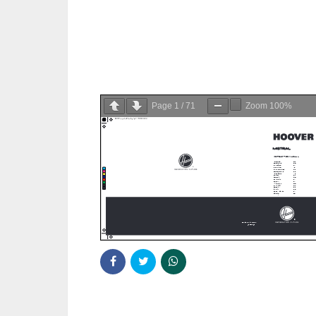
Page
1
/
71
Zoom
100%