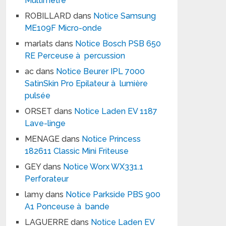
Multimètre
ROBILLARD
dans
Notice Samsung
ME109F Micro-onde
marlats
dans
Notice Bosch PSB 650
RE Perceuse à percussion
ac
dans
Notice Beurer IPL 7000
SatinSkin Pro Epilateur à lumière
pulsée
ORSET
dans
Notice Laden EV 1187
Lave-linge
MENAGE
dans
Notice Princess
182611 Classic Mini Friteuse
GEY
dans
Notice Worx WX331.1
Perforateur
lamy
dans
Notice Parkside PBS 900
A1 Ponceuse à bande
LAGUERRE
dans
Notice Laden EV