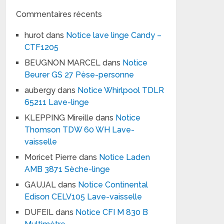
Commentaires récents
hurot
dans
Notice lave linge Candy –
CTF1205
BEUGNON MARCEL
dans
Notice
Beurer GS 27 Pèse-personne
aubergy
dans
Notice Whirlpool TDLR
65211 Lave-linge
KLEPPING Mireille
dans
Notice
Thomson TDW 60 WH Lave-
vaisselle
Moricet Pierre
dans
Notice Laden
AMB 3871 Sèche-linge
GAUJAL
dans
Notice Continental
Edison CELV105 Lave-vaisselle
DUFEIL
dans
Notice CFI M 830 B