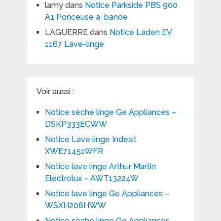
lamy
dans
Notice Parkside PBS 900
A1 Ponceuse à bande
LAGUERRE
dans
Notice Laden EV
1167 Lave-linge
Voir aussi :
Notice sèche linge Ge Appliances –
DSKP333ECWW
Notice Lave linge Indesit
XWE71451WFR
Notice lave linge Arthur Martin
Electrolux – AWT13224W
Notice lave linge Ge Appliances –
WSXH208HWW
Notice sèche linge Ge Appliances –