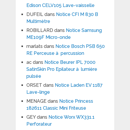
Edison CELV105 Lave-vaisselle
DUFEIL
dans
Notice CFI M 830 B
Multimètre
ROBILLARD
dans
Notice Samsung
ME109F Micro-onde
marlats
dans
Notice Bosch PSB 650
RE Perceuse à percussion
ac
dans
Notice Beurer IPL 7000
SatinSkin Pro Epilateur à lumière
pulsée
ORSET
dans
Notice Laden EV 1187
Lave-linge
MENAGE
dans
Notice Princess
182611 Classic Mini Friteuse
GEY
dans
Notice Worx WX331.1
Perforateur