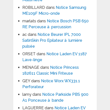
ROBILLARD
dans
Notice Samsung
ME109F Micro-onde
marlats
dans
Notice Bosch PSB 650
RE Perceuse à percussion
ac
dans
Notice Beurer IPL 7000
SatinSkin Pro Epilateur à lumière
pulsée
ORSET
dans
Notice Laden EV 1187
Lave-linge
MENAGE
dans
Notice Princess
182611 Classic Mini Friteuse
GEY
dans
Notice Worx WX331.1
Perforateur
lamy
dans
Notice Parkside PBS 900
A1 Ponceuse à bande
LAGUERRE
dans
Notice Laden EV