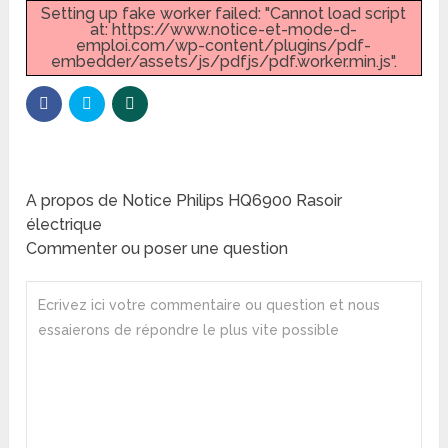
Setting up fake worker failed: "Cannot load script
at: https://www.notice-et-mode-d-
emploi.com/wp-content/plugins/pdf-
embedder/assets/js/pdfjs/pdf.worker.min.js".
A propos de Notice Philips HQ6900 Rasoir
électrique
Commenter ou poser une question