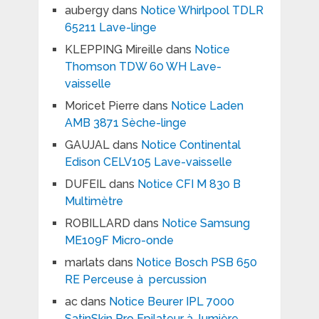
aubergy
dans
Notice Whirlpool TDLR
65211 Lave-linge
KLEPPING Mireille
dans
Notice
Thomson TDW 60 WH Lave-
vaisselle
Moricet Pierre
dans
Notice Laden
AMB 3871 Sèche-linge
GAUJAL
dans
Notice Continental
Edison CELV105 Lave-vaisselle
DUFEIL
dans
Notice CFI M 830 B
Multimètre
ROBILLARD
dans
Notice Samsung
ME109F Micro-onde
marlats
dans
Notice Bosch PSB 650
RE Perceuse à percussion
ac
dans
Notice Beurer IPL 7000
SatinSkin Pro Epilateur à lumière