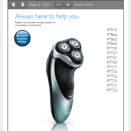
Page
1
/
154
Zoom
100%