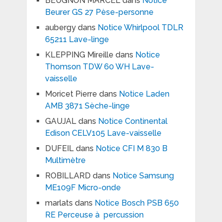
BEUGNON MARCEL
dans
Notice
Beurer GS 27 Pèse-personne
aubergy
dans
Notice Whirlpool TDLR
65211 Lave-linge
KLEPPING Mireille
dans
Notice
Thomson TDW 60 WH Lave-
vaisselle
Moricet Pierre
dans
Notice Laden
AMB 3871 Sèche-linge
GAUJAL
dans
Notice Continental
Edison CELV105 Lave-vaisselle
DUFEIL
dans
Notice CFI M 830 B
Multimètre
ROBILLARD
dans
Notice Samsung
ME109F Micro-onde
marlats
dans
Notice Bosch PSB 650
RE Perceuse à percussion