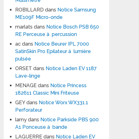
Multimètre
ROBILLARD
dans
Notice Samsung
ME109F Micro-onde
marlats
dans
Notice Bosch PSB 650
RE Perceuse à percussion
ac
dans
Notice Beurer IPL 7000
SatinSkin Pro Epilateur à lumière
pulsée
ORSET
dans
Notice Laden EV 1187
Lave-linge
MENAGE
dans
Notice Princess
182611 Classic Mini Friteuse
GEY
dans
Notice Worx WX331.1
Perforateur
lamy
dans
Notice Parkside PBS 900
A1 Ponceuse à bande
LAGUERRE
dans
Notice Laden EV