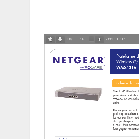
Page
1
/
4
Zoom
100%