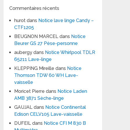
Commentaires récents
hurot
dans
Notice lave linge Candy –
CTF1205
BEUGNON MARCEL
dans
Notice
Beurer GS 27 Pèse-personne
aubergy
dans
Notice Whirlpool TDLR
65211 Lave-linge
KLEPPING Mireille
dans
Notice
Thomson TDW 60 WH Lave-
vaisselle
Moricet Pierre
dans
Notice Laden
AMB 3871 Sèche-linge
GAUJAL
dans
Notice Continental
Edison CELV105 Lave-vaisselle
DUFEIL
dans
Notice CFI M 830 B