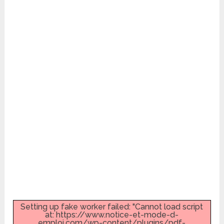
Setting up fake worker failed: "Cannot load script
at: https://www.notice-et-mode-d-
emploi.com/wp-content/plugins/pdf-