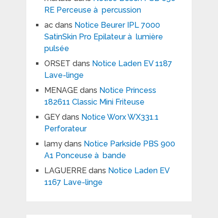
RE Perceuse à percussion
ac
dans
Notice Beurer IPL 7000
SatinSkin Pro Epilateur à lumière
pulsée
ORSET
dans
Notice Laden EV 1187
Lave-linge
MENAGE
dans
Notice Princess
182611 Classic Mini Friteuse
GEY
dans
Notice Worx WX331.1
Perforateur
lamy
dans
Notice Parkside PBS 900
A1 Ponceuse à bande
LAGUERRE
dans
Notice Laden EV
1167 Lave-linge