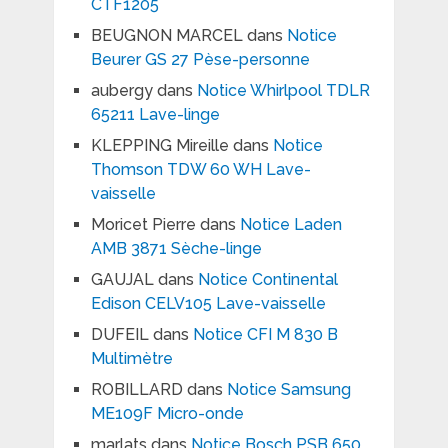
CTF1205
BEUGNON MARCEL
dans
Notice
Beurer GS 27 Pèse-personne
aubergy
dans
Notice Whirlpool TDLR
65211 Lave-linge
KLEPPING Mireille
dans
Notice
Thomson TDW 60 WH Lave-
vaisselle
Moricet Pierre
dans
Notice Laden
AMB 3871 Sèche-linge
GAUJAL
dans
Notice Continental
Edison CELV105 Lave-vaisselle
DUFEIL
dans
Notice CFI M 830 B
Multimètre
ROBILLARD
dans
Notice Samsung
ME109F Micro-onde
marlats
dans
Notice Bosch PSB 650